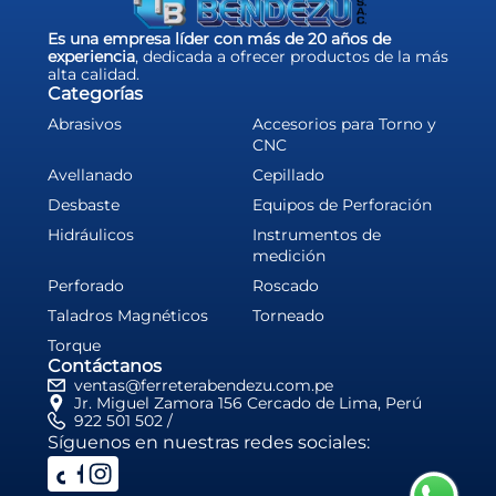
Es una empresa líder con más de 20 años de
experiencia
, dedicada a ofrecer productos de la más
alta calidad.
Categorías
Abrasivos
Accesorios para Torno y
CNC
Avellanado
Cepillado
Desbaste
Equipos de Perforación
Hidráulicos
Instrumentos de
medición
Perforado
Roscado
Taladros Magnéticos
Torneado
Torque
Contáctanos
ventas@ferreterabendezu.com.pe
Jr. Miguel Zamora 156 Cercado de Lima, Perú
922 501 502 /
Síguenos en nuestras redes sociales: