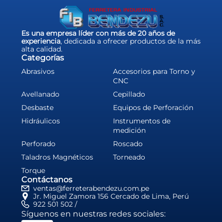
Es una empresa líder con más de 20 años de
experiencia
, dedicada a ofrecer productos de la más
alta calidad.
Categorías
Abrasivos
Accesorios para Torno y
CNC
Avellanado
Cepillado
Desbaste
Equipos de Perforación
Hidráulicos
Instrumentos de
medición
Perforado
Roscado
Taladros Magnéticos
Torneado
Torque
Contáctanos
ventas@ferreterabendezu.com.pe
Jr. Miguel Zamora 156 Cercado de Lima, Perú
922 501 502 /
Síguenos en nuestras redes sociales: