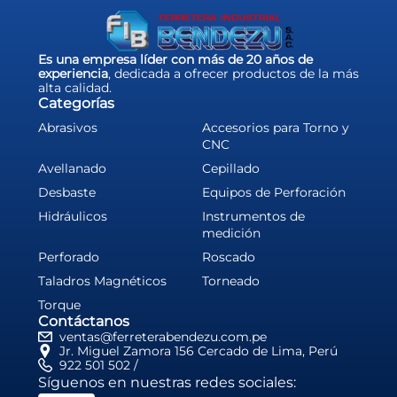
Es una empresa líder con más de 20 años de
experiencia
, dedicada a ofrecer productos de la más
alta calidad.
Categorías
Abrasivos
Accesorios para Torno y
CNC
Avellanado
Cepillado
Desbaste
Equipos de Perforación
Hidráulicos
Instrumentos de
medición
Perforado
Roscado
Taladros Magnéticos
Torneado
Torque
Contáctanos
ventas@ferreterabendezu.com.pe
Jr. Miguel Zamora 156 Cercado de Lima, Perú
922 501 502 /
Síguenos en nuestras redes sociales: