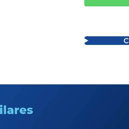
C
ilares