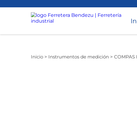
In
Torneado
Inicio >
Instrumentos de medición >
COMPAS I
Accesorios para Torno y CNC
Avellanado
Cepillado
Desbaste
Instrumentos de medición
Perforado
Taladros Magnéticos
Equipos de Perforación
Torque
Hidráulicos
Roscado