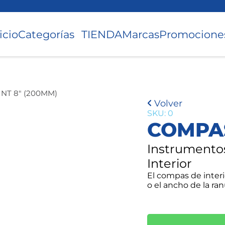
icio
Categorías
TIENDA
Marcas
Promocione
NT 8″ (200MM)
Volver
SKU: 0
COMPAS
Instrumento
Interior
El compas de interio
o el ancho de la ranu