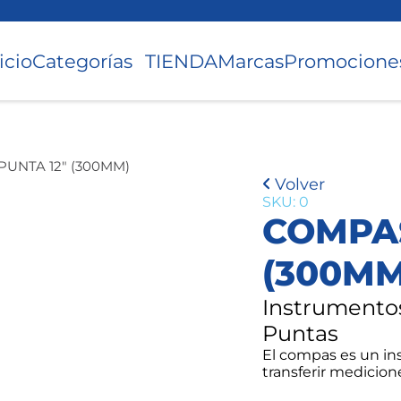
icio
Categorías
TIENDA
Marcas
Promocione
UNTA 12″ (300MM)
Volver
SKU: 0
COMPAS
(300MM
Instrumento
Puntas
El compas es un in
transferir medicion