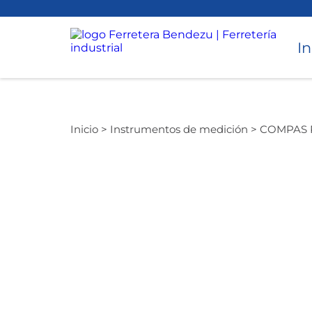
In
Torneado
Inicio >
Instrumentos de medición >
COMPAS P
Accesorios para Torno y CNC
Avellanado
Cepillado
Desbaste
Instrumentos de medición
Perforado
Taladros Magnéticos
Equipos de Perforación
Torque
Hidráulicos
Roscado