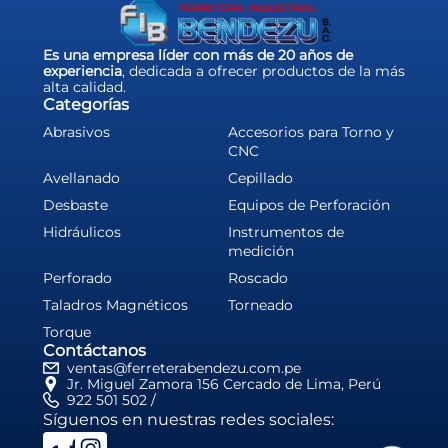
Es una empresa líder con más de 20 años de
experiencia
, dedicada a ofrecer productos de la más
alta calidad.
Categorías
Abrasivos
Accesorios para Torno y
CNC
Avellanado
Cepillado
Desbaste
Equipos de Perforación
Hidráulicos
Instrumentos de
medición
Perforado
Roscado
Taladros Magnéticos
Torneado
Torque
Contáctanos
ventas@ferreterabendezu.com.pe
Jr. Miguel Zamora 156 Cercado de Lima, Perú
922 501 502 /
Síguenos en nuestras redes sociales: