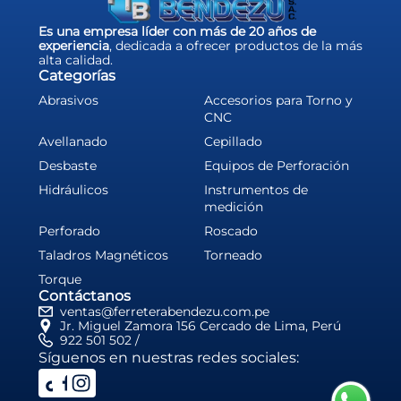
Es una empresa líder con más de 20 años de
experiencia
, dedicada a ofrecer productos de la más
alta calidad.
Categorías
Abrasivos
Accesorios para Torno y
CNC
Avellanado
Cepillado
Desbaste
Equipos de Perforación
Hidráulicos
Instrumentos de
medición
Perforado
Roscado
Taladros Magnéticos
Torneado
Torque
Contáctanos
ventas@ferreterabendezu.com.pe
Jr. Miguel Zamora 156 Cercado de Lima, Perú
922 501 502 /
Síguenos en nuestras redes sociales: