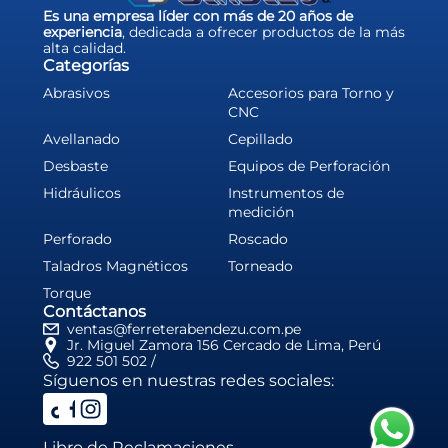
Es una empresa líder con más de 20 años de
experiencia
, dedicada a ofrecer productos de la más
alta calidad.
Categorías
Abrasivos
Accesorios para Torno y
CNC
Avellanado
Cepillado
Desbaste
Equipos de Perforación
Hidráulicos
Instrumentos de
medición
Perforado
Roscado
Taladros Magnéticos
Torneado
Torque
Contáctanos
ventas@ferreterabendezu.com.pe
Jr. Miguel Zamora 156 Cercado de Lima, Perú
922 501 502 /
Síguenos en nuestras redes sociales:
Libro de Reclamaciones