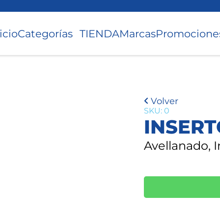
icio
Categorías
TIENDA
Marcas
Promocione
Volver
SKU: 0
INSERT
Avellanado, 