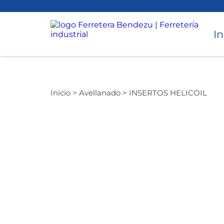
In
Torneado
Inicio >
Avellanado >
INSERTOS HELICOIL
Accesorios para Torno y CNC
Avellanado
Cepillado
Desbaste
Instrumentos de medición
Perforado
Taladros Magnéticos
Equipos de Perforación
Torque
Hidráulicos
Roscado