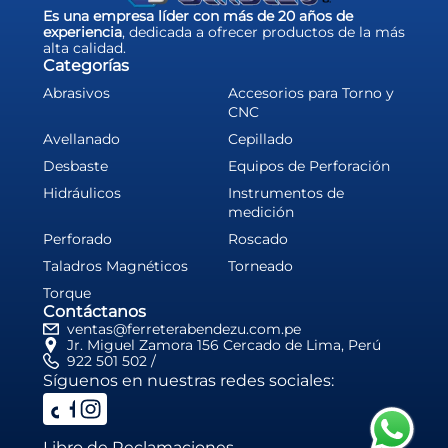
Es una empresa líder con más de 20 años de
experiencia
, dedicada a ofrecer productos de la más
alta calidad.
Categorías
Abrasivos
Accesorios para Torno y
CNC
Avellanado
Cepillado
Desbaste
Equipos de Perforación
Hidráulicos
Instrumentos de
medición
Perforado
Roscado
Taladros Magnéticos
Torneado
Torque
Contáctanos
ventas@ferreterabendezu.com.pe
Jr. Miguel Zamora 156 Cercado de Lima, Perú
922 501 502 /
Síguenos en nuestras redes sociales:
Libro de Reclamaciones