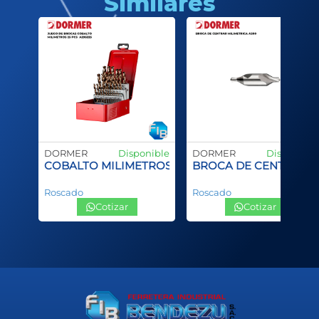
Similares
nible
DORMER
Disponible
DORMER
Disponible
PCS A19018
COBALTO MILIMETROS 25 PCS A295225
BROCA DE CENTRAR M
Roscado
Roscado
Cotizar
Cotizar