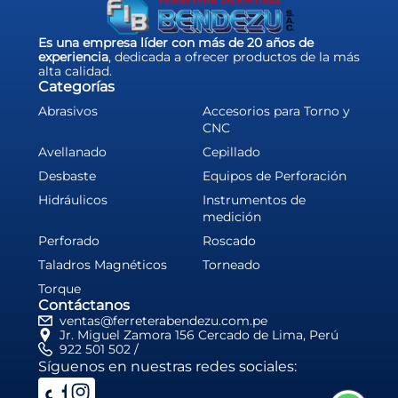
Es una empresa líder con más de 20 años de
experiencia
, dedicada a ofrecer productos de la más
alta calidad.
Categorías
Abrasivos
Accesorios para Torno y
CNC
Avellanado
Cepillado
Desbaste
Equipos de Perforación
Hidráulicos
Instrumentos de
medición
Perforado
Roscado
Taladros Magnéticos
Torneado
Torque
Contáctanos
ventas@ferreterabendezu.com.pe
Jr. Miguel Zamora 156 Cercado de Lima, Perú
922 501 502 /
Síguenos en nuestras redes sociales: