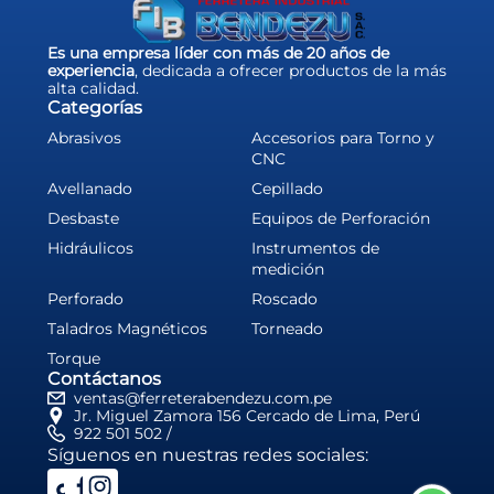
Es una empresa líder con más de 20 años de
experiencia
, dedicada a ofrecer productos de la más
alta calidad.
Categorías
Abrasivos
Accesorios para Torno y
CNC
Avellanado
Cepillado
Desbaste
Equipos de Perforación
Hidráulicos
Instrumentos de
medición
Perforado
Roscado
Taladros Magnéticos
Torneado
Torque
Contáctanos
ventas@ferreterabendezu.com.pe
Jr. Miguel Zamora 156 Cercado de Lima, Perú
922 501 502 /
Síguenos en nuestras redes sociales: