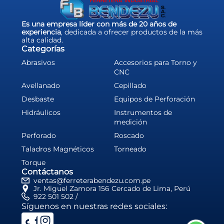
Es una empresa líder con más de 20 años de
experiencia
, dedicada a ofrecer productos de la más
alta calidad.
Categorías
Abrasivos
Accesorios para Torno y
CNC
Avellanado
Cepillado
Desbaste
Equipos de Perforación
Hidráulicos
Instrumentos de
medición
Perforado
Roscado
Taladros Magnéticos
Torneado
Torque
Contáctanos
ventas@ferreterabendezu.com.pe
Jr. Miguel Zamora 156 Cercado de Lima, Perú
922 501 502 /
Síguenos en nuestras redes sociales: