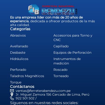
Es una empresa líder con más de 20 años de
experiencia
, dedicada a ofrecer productos de la más
alta calidad.
Categorías
Abrasivos
Accesorios para Torno y
CNC
Avellanado
Cepillado
Desbaste
Equipos de Perforación
Hidráulicos
Instrumentos de
medición
Perforado
Roscado
Taladros Magnéticos
Torneado
Torque
Contáctanos
ventas@ferreterabendezu.com.pe
Jr. Miguel Zamora 156 Cercado de Lima, Perú
922 501 502 /
Síguenos en nuestras redes sociales: