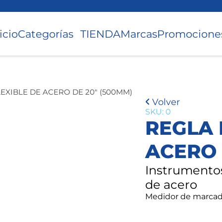
icio
Categorías
TIENDA
Marcas
Promocione
EXIBLE DE ACERO DE 20″ (500MM)
Volver
SKU: 0
REGLA 
ACERO 
Instrumentos
de acero
Medidor de marca