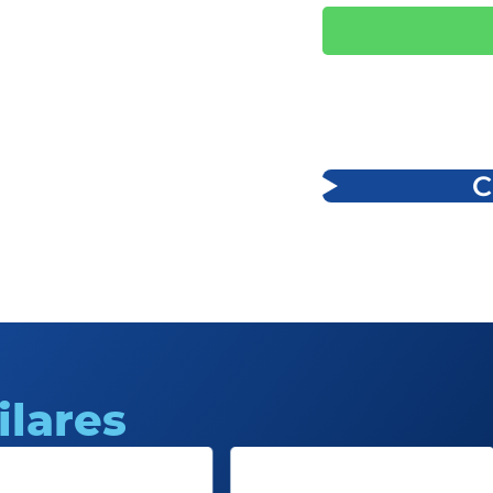
C
ilares