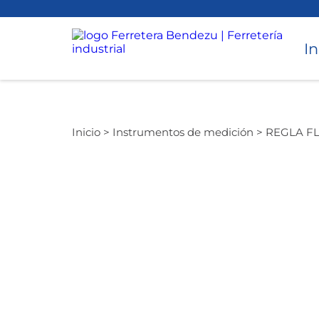
In
Torneado
Inicio >
Instrumentos de medición >
REGLA FL
Accesorios para Torno y CNC
Avellanado
Cepillado
Desbaste
Instrumentos de medición
Perforado
Taladros Magnéticos
Equipos de Perforación
Torque
Hidráulicos
Roscado