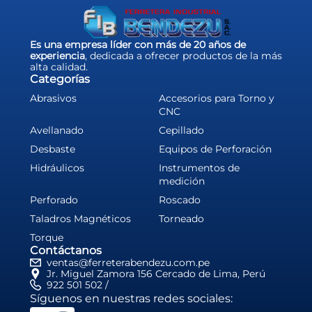
Es una empresa líder con más de 20 años de
experiencia
, dedicada a ofrecer productos de la más
alta calidad.
Categorías
Abrasivos
Accesorios para Torno y
CNC
Avellanado
Cepillado
Desbaste
Equipos de Perforación
Hidráulicos
Instrumentos de
medición
Perforado
Roscado
Taladros Magnéticos
Torneado
Torque
Contáctanos
ventas@ferreterabendezu.com.pe
Jr. Miguel Zamora 156 Cercado de Lima, Perú
922 501 502 /
Síguenos en nuestras redes sociales: