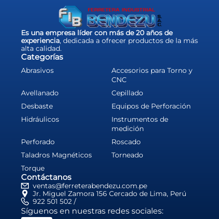
Es una empresa líder con más de 20 años de
experiencia
, dedicada a ofrecer productos de la más
alta calidad.
Categorías
Abrasivos
Accesorios para Torno y
CNC
Avellanado
Cepillado
Desbaste
Equipos de Perforación
Hidráulicos
Instrumentos de
medición
Perforado
Roscado
Taladros Magnéticos
Torneado
Torque
Contáctanos
ventas@ferreterabendezu.com.pe
Jr. Miguel Zamora 156 Cercado de Lima, Perú
922 501 502 /
Síguenos en nuestras redes sociales: