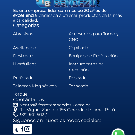
Es una empresa líder con más de 20 años de
experiencia
, dedicada a ofrecer productos de la más
alta calidad.
Categorías
Abrasivos
Accesorios para Torno y
CNC
Avellanado
Cepillado
Desbaste
Equipos de Perforación
Hidráulicos
Instrumentos de
medición
Perforado
Roscado
Taladros Magnéticos
Torneado
Torque
Contáctanos
ventas@ferreterabendezu.com.pe
Jr. Miguel Zamora 156 Cercado de Lima, Perú
922 501 502 /
Síguenos en nuestras redes sociales: