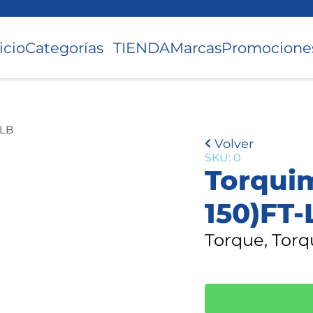
icio
Categorías
TIENDA
Marcas
Promocione
-LB
Volver
SKU: 0
Torquim
150)FT-
Torque, Tor