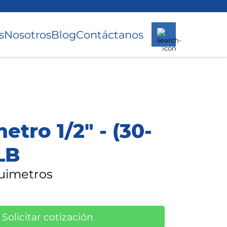
s
Nosotros
Blog
Contáctanos
etro 1/2" - (30-
LB
quimetros
Solicitar cotización