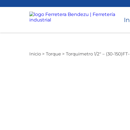
In
Torneado
Inicio >
Torque >
Torquimetro 1/2″ – (30-150)FT
Accesorios para Torno y CNC
Avellanado
Cepillado
Desbaste
Instrumentos de medición
Perforado
Taladros Magnéticos
Equipos de Perforación
Torque
Hidráulicos
Roscado