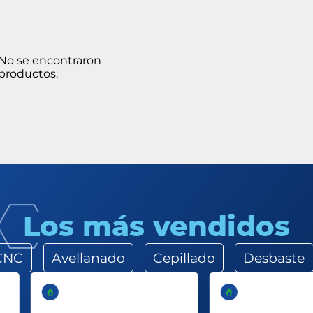
No se encontraron
productos.
Los más vendidos
 CNC
Avellanado
Cepillado
Desbaste