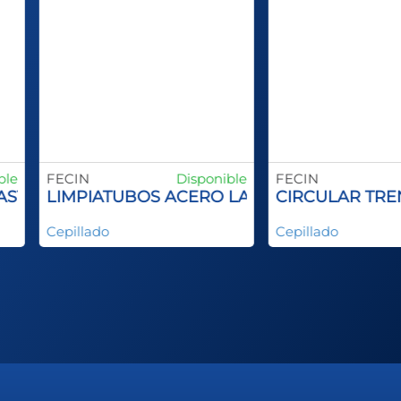
ble
FECIN
Disponible
FECIN
X
VASTAGO
LIMPIATUBOS ACERO LATONADO
CIRCULAR TRE
Cepillado
Cepillado