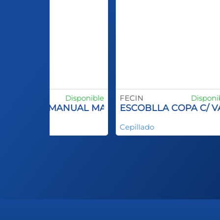
ECIN
Disponible
FECIN
Disponi
SCOBILLA MANUAL MANGO PLASTCO SPID INO
ESCOBLLA COPA C/ 
epillado
Cepillado