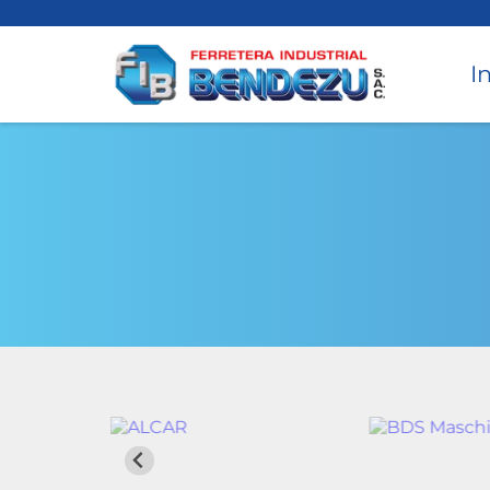
I
Torneado
Accesorios para Torno y CNC
Avellanado
Cepillado
Desbaste
Instrumentos de medición
Perforado
Taladros Magnéticos
Equipos de Perforación
Torque
Hidráulicos
Roscado