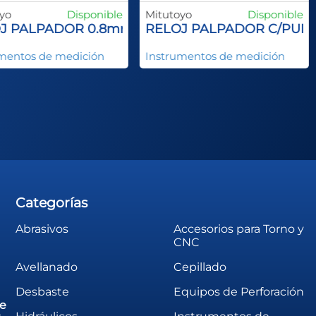
yo
Disponible
Mitutoyo
Disponible
m
J PALPADOR 0.8mm
RELOJ PALPADOR C/PUNT
mentos de medición
Instrumentos de medición
Categorías
Abrasivos
Accesorios para Torno y
CNC
Avellanado
Cepillado
Desbaste
Equipos de Perforación
de