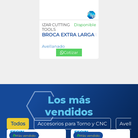
IZAR CUTTING
Disponible
TOOLS
BROCA EXTRA LARGA HSS
Avellanado
Cotizar
Los más
vendidos
Todos
Accesorios para Torno y CNC
Avella
Más vendido
Más vendido