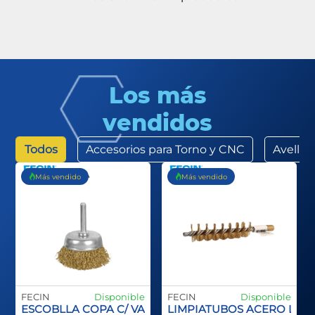
Los más
vendidos
Todos
Accesorios para Torno y CNC
Avella
Más vendido
Más vendido
FECIN
Disponible
FECIN
Disponible
ANGO PLASTCO SPID INOX
ESCOBLLA COPA C/ VASTAGO
LIMPIATUBOS ACERO LA