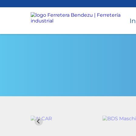
In
Torneado
Accesorios para Torno y CNC
Avellanado
Cepillado
Desbaste
Instrumentos de medición
Perforado
Taladros Magnéticos
Equipos de Perforación
Torque
Hidráulicos
Roscado