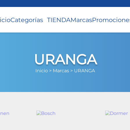
icio
Categorías
TIENDA
Marcas
Promocione
URANGA
Inicio >
Marcas >
URANGA