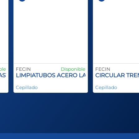
ble
FECIN
Disponible
FECIN
X
VASTAGO
LIMPIATUBOS ACERO LATONADO
CIRCULAR TRE
Cepillado
Cepillado