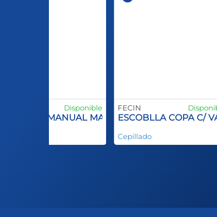
ECIN
Disponible
FECIN
Disponi
SCOBILLA MANUAL MANGO PLASTCO SPID INO
ESCOBLLA COPA C/ 
epillado
Cepillado