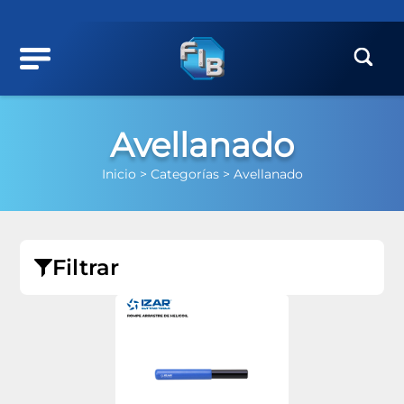
Avellanado
Inicio >
Categorías >
Avellanado
Filtrar