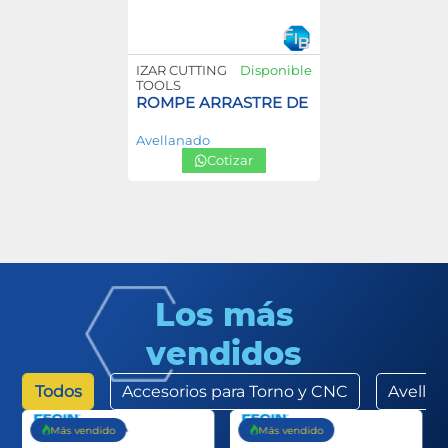
IZAR CUTTING
Disponible
TOOLS
ROMPE ARRASTRE DE HELICOIL
Avellanado
Cotizar
Los más
vendidos
Todos
Accesorios para Torno y CNC
Avella
Más vendido
Más vendido