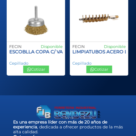
FECIN
Disponible
FECIN
Disponible
ANGO PLASTCO SPID INOX
ESCOBLLA COPA C/ VASTAGO
LIMPIATUBOS ACERO LA
Cepillado
Cepillado
Cotizar
Cotizar
…
Es una empresa líder con más de 20 años de
experiencia
, dedicada a ofrecer productos de la más
alta calidad.