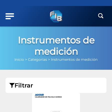
Instrumentos de
medición
Inicio >
Categorías >
Instrumentos de medición
Filtrar