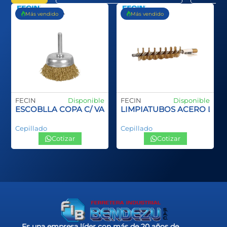
Más vendido
Más vendido
FECIN
Disponible
FECIN
Disponible
ANGO PLASTCO SPID INOX
ESCOBLLA COPA C/ VASTAGO
LIMPIATUBOS ACERO LA
Cepillado
Cepillado
Cotizar
Cotizar
Es una empresa líder con más de 20 años de