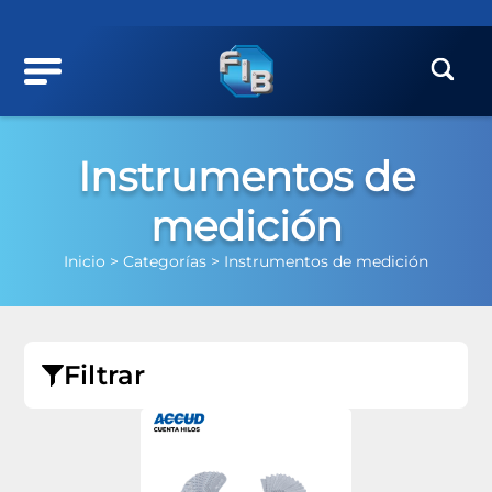
Instrumentos de
medición
Inicio >
Categorías >
Instrumentos de medición
Filtrar