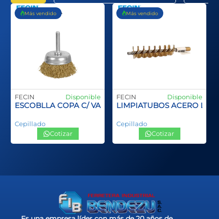
Más vendido
Más vendido
FECIN
Disponible
FECIN
Disponible
ANGO PLASTCO SPID INOX
ESCOBLLA COPA C/ VASTAGO
LIMPIATUBOS ACERO LA
Cepillado
Cepillado
Cotizar
Cotizar
Es una empresa líder con más de 20 años de