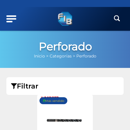
Perforado
Inicio >
Categorías >
Perforado
Filtrar
Más vendido