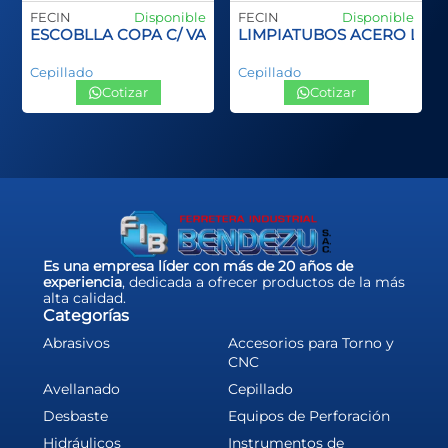
FECIN
Disponible
FECIN
Disponible
ANGO PLASTCO SPID INOX
ESCOBLLA COPA C/ VASTAGO
LIMPIATUBOS ACERO LA
Cepillado
Cepillado
Cotizar
Cotizar
Es una empresa líder con más de 20 años de
experiencia
, dedicada a ofrecer productos de la más
alta calidad.
Categorías
Abrasivos
Accesorios para Torno y
CNC
Avellanado
Cepillado
Desbaste
Equipos de Perforación
Hidráulicos
Instrumentos de