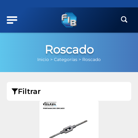
Roscado
Inicio >
Categorías >
Roscado
Filtrar