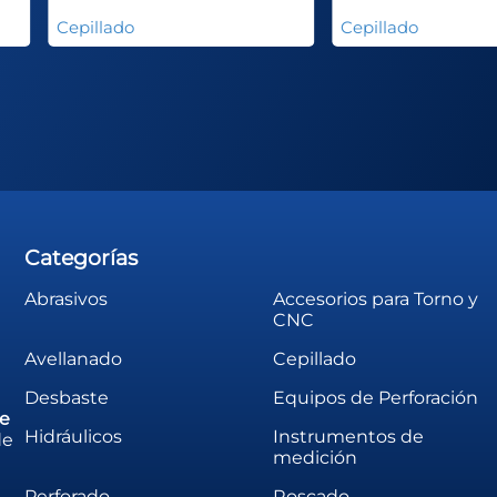
Cepillado
Cepillado
Categorías
Abrasivos
Accesorios para Torno y
CNC
Avellanado
Cepillado
Desbaste
Equipos de Perforación
de
Hidráulicos
Instrumentos de
de
medición
Perforado
Roscado