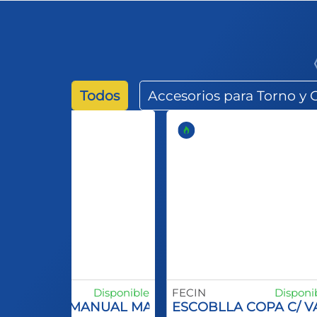
Todos
Accesorios para Torno y
ECIN
Disponible
FECIN
Disponi
SCOBILLA MANUAL MANGO PLASTCO SPID INO
ESCOBLLA COPA C/ 