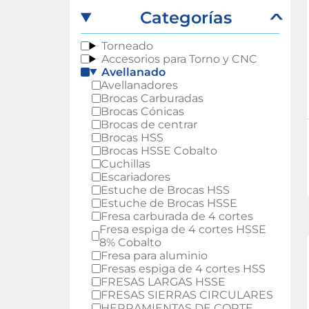
Abrasivos
Categorías
Torneado
Accesorios para Torno y CNC
Avellanado
Avellanadores
Brocas Carburadas
Brocas Cónicas
Brocas de centrar
Brocas HSS
Brocas HSSE Cobalto
Cuchillas
Escariadores
Estuche de Brocas HSS
Estuche de Brocas HSSE
Fresa carburada de 4 cortes
Fresa espiga de 4 cortes HSSE
8% Cobalto
Fresa para aluminio
Fresas espiga de 4 cortes HSS
FRESAS LARGAS HSSE
FRESAS SIERRAS CIRCULARES
HERRAMIENTAS DE CORTE