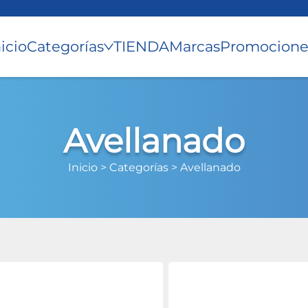
nicio
Categorías
TIENDA
Marcas
Promocione
Avellanado
Inicio >
Categorías >
Avellanado