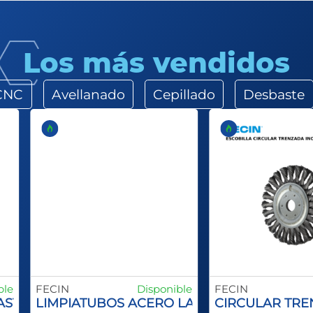
Los más vendidos
 CNC
Avellanado
Cepillado
Desbaste
ble
FECIN
Disponible
FECIN
X
VASTAGO
LIMPIATUBOS ACERO LATONADO
CIRCULAR TRE