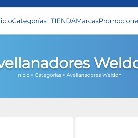
nicio
Categorías
TIENDA
Marcas
Promocione
vellanadores Weld
Inicio >
Categorías >
Avellanadores Weldon