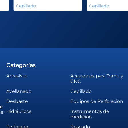
Cepillado
Cepillado
Categorías
Abrasivos
Accesorios para Torno y
CNC
Avellanado
Cepillado
Desbaste
Equipos de Perforación
de
Hidráulicos
Instrumentos de
de
medición
Perforado
Roscado