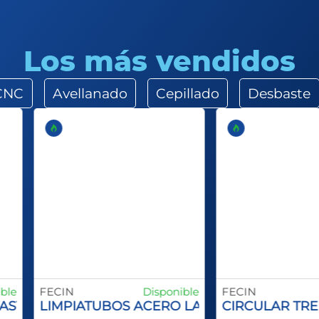
Los más vendidos
 CNC
Avellanado
Cepillado
Desbaste
ble
FECIN
Disponible
FECIN
X
VASTAGO
LIMPIATUBOS ACERO LATONADO
CIRCULAR TRE