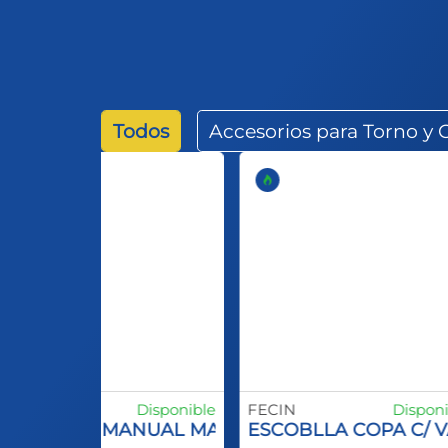
Todos
Accesorios para Torno y
ECIN
Disponible
FECIN
Disponi
SCOBILLA MANUAL MANGO PLASTCO SPID INO
ESCOBLLA COPA C/ 