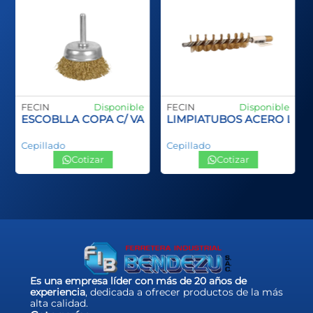
FECIN
Disponible
FECIN
Disponible
ANGO PLASTCO SPID INOX
ESCOBLLA COPA C/ VASTAGO
LIMPIATUBOS ACERO LA
Cepillado
Cepillado
Cotizar
Cotizar
…
Es una empresa líder con más de 20 años de
experiencia
, dedicada a ofrecer productos de la más
alta calidad.