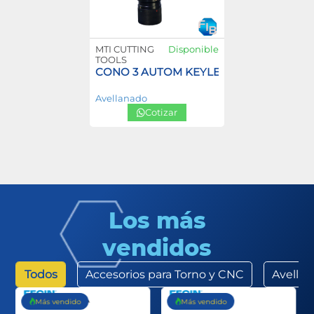
MTI CUTTING
Disponible
TOOLS
CONO 3 AUTOM KEYLESS
Avellanado
Cotizar
Los más
vendidos
Todos
Accesorios para Torno y CNC
Avella
Más vendido
Más vendido