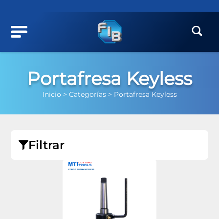
Portafresa Keyless
Inicio >
Categorías >
Portafresa Keyless
Filtrar