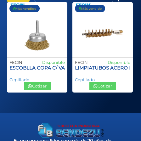
Más vendido
Más vendido
FECIN
Disponible
FECIN
Disponible
ANGO PLASTCO SPID INOX
ESCOBLLA COPA C/ VASTAGO
LIMPIATUBOS ACERO LA
Cepillado
Cepillado
Cotizar
Cotizar
Es una empresa líder con más de 20 años de