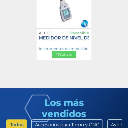
ACCUD
Disponible
MEDIDOR DE NIVEL DE SONIDO 30-130 
Instrumentos de medición
Cotizar
Los más
vendidos
Todos
Accesorios para Torno y CNC
Avella