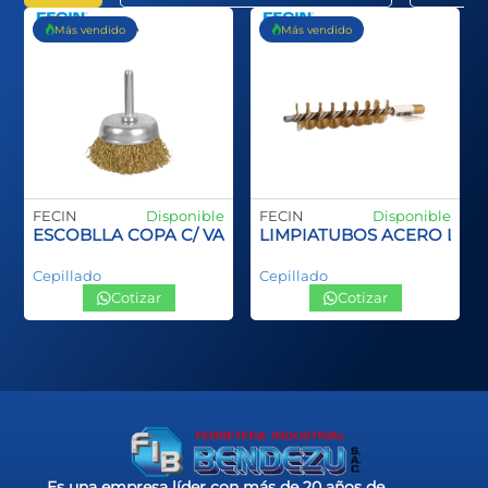
Más vendido
Más vendido
FECIN
Disponible
FECIN
Disponible
ANGO PLASTCO SPID INOX
ESCOBLLA COPA C/ VASTAGO
LIMPIATUBOS ACERO LA
Cepillado
Cepillado
Cotizar
Cotizar
Es una empresa líder con más de 20 años de