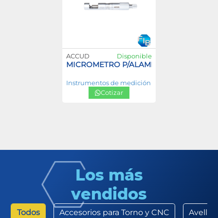
ACCUD
Disponible
MICROMETRO P/ALAMBRE
Instrumentos de medición
Cotizar
Los más
vendidos
Todos
Accesorios para Torno y CNC
Avella