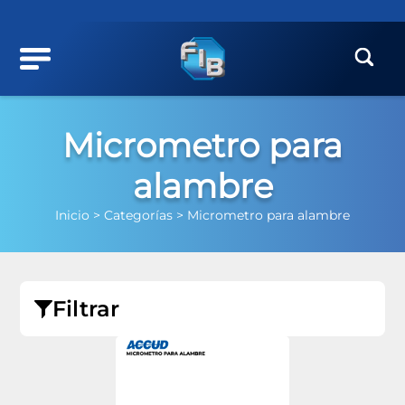
Micrometro para
alambre
Inicio >
Categorías >
Micrometro para alambre
Filtrar