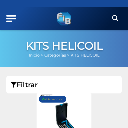
KITS HELICOIL
Inicio >
Categorías >
KITS HELICOIL
Filtrar
Más vendido