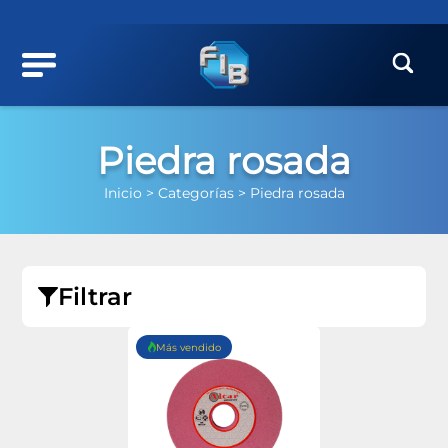
Piedra rosada
Inicio >
Categorías >
Piedra rosada
Filtrar
Más vendido