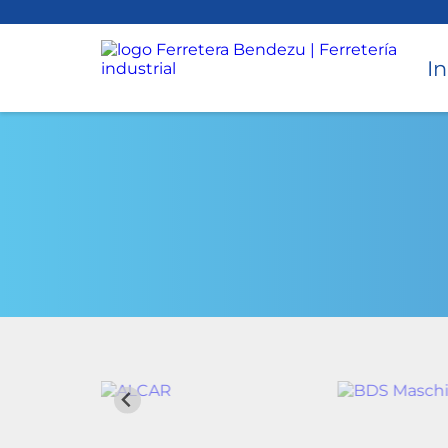
In
Torneado
Accesorios para Torno y CNC
Avellanado
Cepillado
Desbaste
Instrumentos de medición
Perforado
Taladros Magnéticos
Equipos de Perforación
Torque
Hidráulicos
Roscado