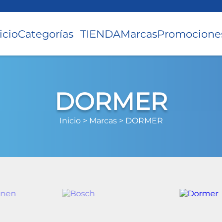
icio
Categorías
TIENDA
Marcas
Promocione
DORMER
Inicio >
Marcas >
DORMER