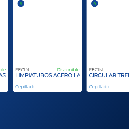
ble
FECIN
Disponible
FECIN
X
VASTAGO
LIMPIATUBOS ACERO LATONADO
CIRCULAR TRE
Cepillado
Cepillado