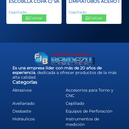
ANGO PLASTCO SPID INOX
ESCOBLLA COPA C/ VASTAGO
LIMPIATUBOS ACERO LA
Cepillado
Cepillado
Cotizar
Cotizar
Es una empresa líder con más de 20 años de
experiencia
, dedicada a ofrecer productos de la más
alta calidad.
Categorías
Abrasivos
Accesorios para Torno y
CNC
Avellanado
Cepillado
Desbaste
Equipos de Perforación
Hidráulicos
Instrumentos de
medición